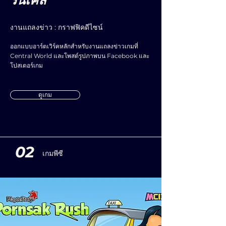
รนิเคิล
งานแถลงข่าว : กราฟฟิคดีไซน์
ออกแบบอาร์ตเวิร์คหลักสำหรับงานแถลงข่าวเกมที่
Central World และโพสต์รูปภาพบน Facebook และ
โปสเตอร์เกม
ดูเกม
02
เกมพีซี