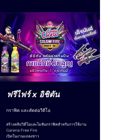
ฟรีไฟร์ x อิชิตัน
กราฟิค และตัดต่อวีดีโอ
สร้างคลิปวิดีโอและโมชันกราฟิคสำหรับการใช้งาน
Garena Free Fire
เปิดในงานแถลงข่าว