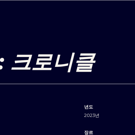
: 크로니클
년도
2023년
장르