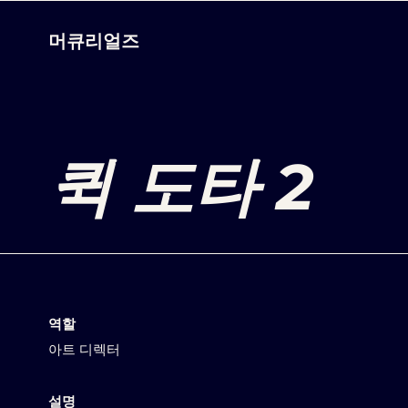
머큐리얼즈
퀵 도타 2
역할
아트 디렉터
설명