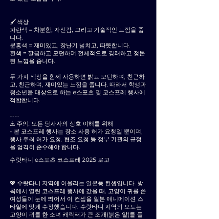
🖌 색상
파란색 = 차분함, 자신감, 그리고 기술적인 느낌을 줍
니다.
분홍색 = 재미있고, 장난기 넘치고, 따뜻합니다.
흰색 = 깔끔하고 모던하며 전체적으로 경쾌하고 정돈
된 느낌을 줍니다.
두 가지 색상을 함께 사용하면 밝고 모던하며, 친근하
고, 친근하며, 재미있는 느낌을 줍니다. 따라서 학생과
청소년을 대상으로 하는 e스포츠 및 코스프레 행사에
적합합니다.
----
⚠️ 주의: 모든 당사자의 상호 이해를 위해
- 본 코스프레 행사는 장소 사용 허가 요청일 뿐이며,
행사 주최 허가 요청, 협조 요청 등 정부 기관의 규정
을 엄격히 준수해야 합니다.
수랏타니 e스포츠 코스프레 2025 로고
💖 수랏타니 지역에 어울리는 일본풍 컨셉입니다. 방
콕에서 열린 코스프레 행사에 갔을 때, 고양이 귀를 쓴
여성들이 눈에 띄어서 이 컨셉을 일본 애니메이션 스
타일에 맞게 수정했습니다. 수랏타니 지역의 모토는
고양이 귀를 한 소녀 캐릭터가 큰 조개(붉은 알)를 들