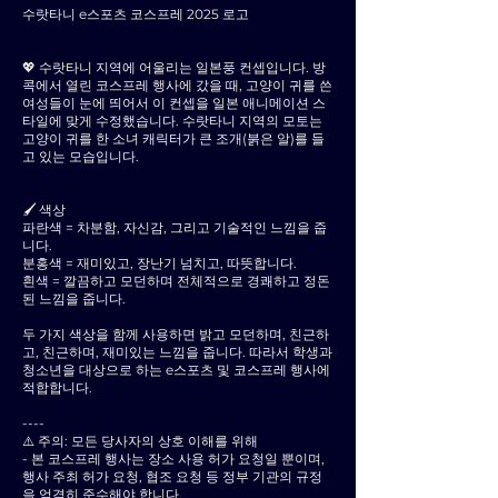
수랏타니 e스포츠 코스프레 2025 로고
💖 수랏타니 지역에 어울리는 일본풍 컨셉입니다. 방
콕에서 열린 코스프레 행사에 갔을 때, 고양이 귀를 쓴
여성들이 눈에 띄어서 이 컨셉을 일본 애니메이션 스
타일에 맞게 수정했습니다. 수랏타니 지역의 모토는
고양이 귀를 한 소녀 캐릭터가 큰 조개(붉은 알)를 들
고 있는 모습입니다.
🖌 색상
파란색 = 차분함, 자신감, 그리고 기술적인 느낌을 줍
니다.
분홍색 = 재미있고, 장난기 넘치고, 따뜻합니다.
흰색 = 깔끔하고 모던하며 전체적으로 경쾌하고 정돈
된 느낌을 줍니다.
두 가지 색상을 함께 사용하면 밝고 모던하며, 친근하
고, 친근하며, 재미있는 느낌을 줍니다. 따라서 학생과
청소년을 대상으로 하는 e스포츠 및 코스프레 행사에
적합합니다.
----
⚠️ 주의: 모든 당사자의 상호 이해를 위해
- 본 코스프레 행사는 장소 사용 허가 요청일 뿐이며,
행사 주최 허가 요청, 협조 요청 등 정부 기관의 규정
을 엄격히 준수해야 합니다.