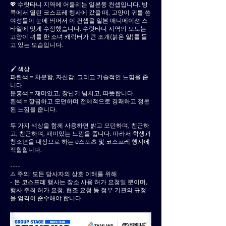
💖 수랏타니 지역에 어울리는 일본풍 컨셉입니다. 방
콕에서 열린 코스프레 행사에 갔을 때, 고양이 귀를 쓴
여성들이 눈에 띄어서 이 컨셉을 일본 애니메이션 스
타일에 맞게 수정했습니다. 수랏타니 지역의 모토는
고양이 귀를 한 소녀 캐릭터가 큰 조개(붉은 알)를 들
고 있는 모습입니다.
🖌 색상
파란색 = 차분함, 자신감, 그리고 기술적인 느낌을 줍
니다.
분홍색 = 재미있고, 장난기 넘치고, 따뜻합니다.
흰색 = 깔끔하고 모던하며 전체적으로 경쾌하고 정돈
된 느낌을 줍니다.
두 가지 색상을 함께 사용하면 밝고 모던하며, 친근하
고, 친근하며, 재미있는 느낌을 줍니다. 따라서 학생과
청소년을 대상으로 하는 e스포츠 및 코스프레 행사에
적합합니다.
----
⚠️ 주의: 모든 당사자의 상호 이해를 위해
- 본 코스프레 행사는 장소 사용 허가 요청일 뿐이며,
행사 주최 허가 요청, 협조 요청 등 정부 기관의 규정
을 엄격히 준수해야 합니다.