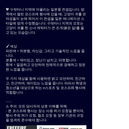
💖 수랏타니 지역에 어울리는 일본풍 컨셉입니다. 방
콕에서 열린 코스프레 행사에 갔을 때, 고양이 귀를 쓴
여성들이 눈에 띄어서 이 컨셉을 일본 애니메이션 스
타일에 맞게 수정했습니다. 수랏타니 지역의 모토는
고양이 귀를 한 소녀 캐릭터가 큰 조개(붉은 알)를 들
고 있는 모습입니다.
🖌 색상
파란색 = 차분함, 자신감, 그리고 기술적인 느낌을 줍
니다.
분홍색 = 재미있고, 장난기 넘치고, 따뜻합니다.
흰색 = 깔끔하고 모던하며 전체적으로 경쾌하고 정돈
된 느낌을 줍니다.
두 가지 색상을 함께 사용하면 밝고 모던하며, 친근하
고, 친근하며, 재미있는 느낌을 줍니다. 따라서 학생과
청소년을 대상으로 하는 e스포츠 및 코스프레 행사에
적합합니다.
----
⚠️ 주의: 모든 당사자의 상호 이해를 위해
- 본 코스프레 행사는 장소 사용 허가 요청일 뿐이며,
행사 주최 허가 요청, 협조 요청 등 정부 기관의 규정
을 엄격히 준수해야 합니다.